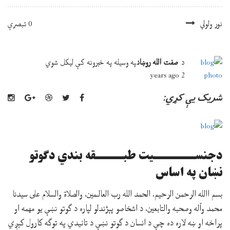
نور ولولي
0 تبصرې
د
صفت الله روښان
په وسيله په
خبرونه
کې
ليکل شوي
2 years ago
شريک يې کړي:
دجنســـــــــیت طبــــــقه بندي دګوتو
نښان په اساس
بسم االله الرحمن الرحيم، الحمد الله رب العالـمين، والصلاة والسلام على سيدنا
محمد وآله وصحبه والتابعين، د اشخاصو پېژندلو لپاره د ګوتو نښې يو مهمه او
پراخه او ښه لاره ده چې د انسان د ګوتو نښې د تائیدي په توګه کارول کېږي