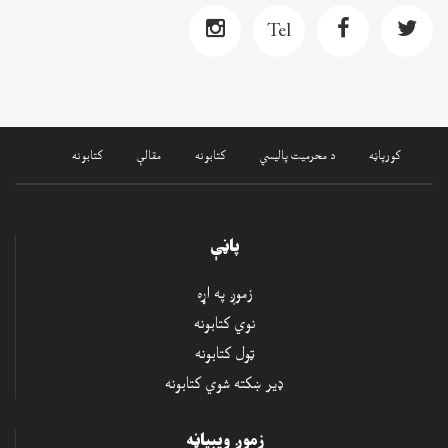
Tel
کورپاڼه
د محرميت پاليسي
کتابونه
مقالې
کتابونه
پاڼې
زموږ په اړه
نوي کتابونه
ټول کتابونه
ډير ښکته شوي کتابونه
زموږ ويبپاڼه