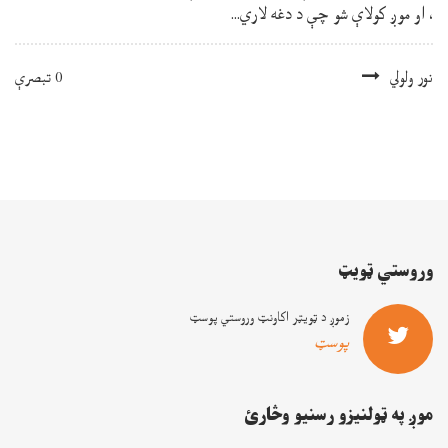
، او موږ کولاې شو چې د دغه لاري...
نور ولولي
0 تبصرې
وروستي ټويټ
زموږ د ټويټر اکاونټ وروستي پوسټ
پوسټ
موږ په ټولنيزو رسنيو وڅارئ