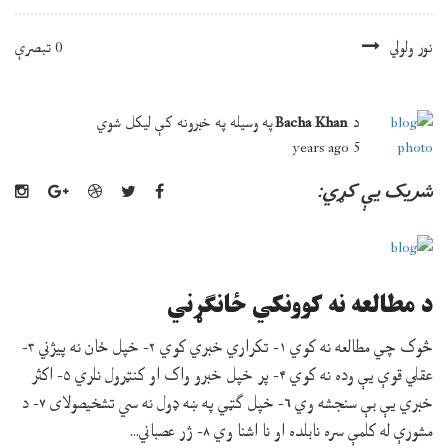
نور ولولي
0 تبصرې
د
Bacha Khan
په وسيله په
خبرونه
کې
ليکل شوي
5 years ago
شريک يې کړي:
د مطالعه نه کوونکي ځانګړني
څوک چي مطالعه نه کوي ۱- تکراري خبري کوي ۲- خپل ځان نه پیژني ۳-
عقلي قوې یې وده نه کوي ۴- پر خپل خبرو واک او کنټرول نلري ۵- اکثر
خبري یې بې سنجشه وي ۶- خپل ګټي په ښه ډول نه سي تشخیصولای ۷- د
مشورې له کلمې سره نابلده او نا اشنا وي ۸- ژر عصباني...