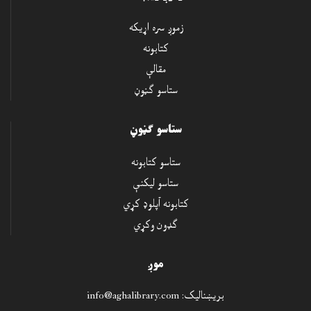
زموږ سره اړيکه
کتابونه
مقالې
ستاسو ګڼوڼ
ستاسو ګڼوڼ
ستاسو کتابونه
ستاسو ليکنې
کتابونه آپلوډ کړي
ګډون وکړي
موږ
بريښناليک:
info@aghalibrary.com