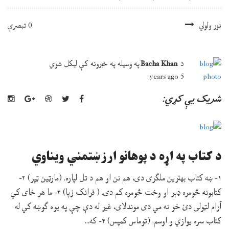
نور ولولي
0 تبصرې
د
Bacha Khan
په وسيله په
خبرونه
کې
ليکل شوي
5 years ago
شريک يې کړي:
د کتاب په اړه د پوهانو ارزښتمني ویناوي
۱- ښه کتاب بهترین ملګری دی، هم نن او هم د تل لپاره. (مارټین ټپر) ۲-
کتابونه څومره ډېر او وخت څومره کم دی. ( فرانک زپا) ۳- ما هر ځای کي
آرام لټولی دئ خو نه مي دی موندلای، غیر له دې چې په یوه ګوښه کي له
کتاب سره یوازي و اوسم. (توماس کمپس) ۴- که...