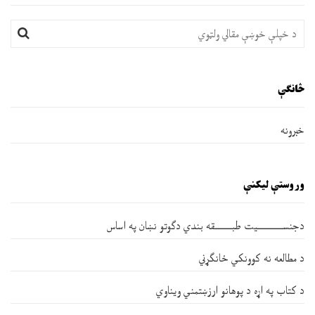
څانګې
خبرونه
وروستې ليکنې
دجنســـــــــیت طبــــــقه بندي دګوتو نښان په اساس
د مطالعه نه کوونکي ځانګړني
د کتاب په اړه د پوهانو ارزښتمني ویناوي