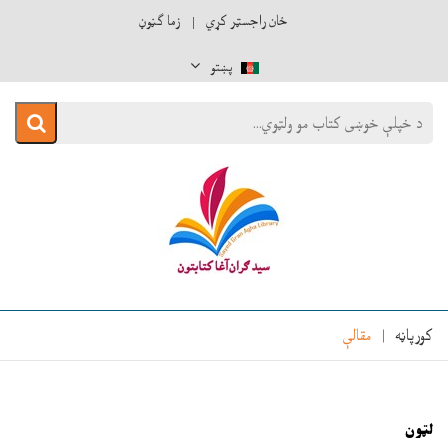
ځان راجسټر کړي
زما ګڼوڼ
پښتو
کورپاڼه
مقالې
لټون