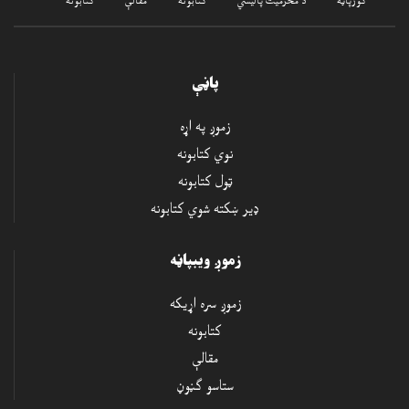
کورپاڼه
د محرميت پاليسي
کتابونه
مقالې
کتابونه
پاڼې
زموږ په اړه
نوي کتابونه
ټول کتابونه
Write A Business Plan
ډير ښکته شوي کتابونه
Patrick
د کتاب قیمت: $
زموږ ويبپاڼه
زموږ سره اړيکه
ښکته کول
ښکته کول
کتابونه
مقالې
ستاسو ګڼوڼ