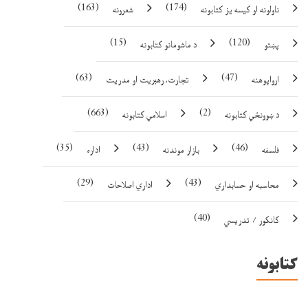
(163)
(174)
ناولونه او کيسه يز کتابونه
شعرونه
(15)
(120)
پښتو
د ماشومانو کتابونه
(63)
(47)
ارواپوهنه
تجارت، رهبريت او مدريت
(663)
(2)
د ښوونځي کتابونه
اسلامي کتابونه
(35)
(43)
(46)
فلسفه
بازار موندنه
اداره
(29)
(43)
محاسبه او حسابداري
اداري اصلاحات
(40)
کانکور / تدریسي
کتابونه