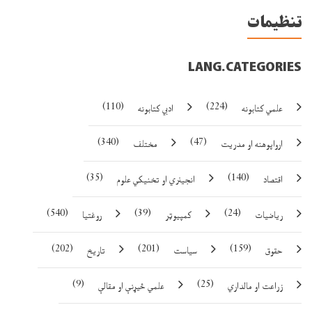
تنظيمات
LANG.CATEGORIES
(110)
(224)
علمي کتابونه
ادبي کتابونه
(340)
(47)
ارواپوهنه او مدريت
مختلف
(35)
(140)
اقتصاد
انجينري او تخنيکي علوم
(540)
(39)
(24)
رياضيات
کمپيوټر
روغتيا
(202)
(201)
(159)
حقوق
سياست
تاريخ
(9)
(25)
زراعت او مالداري
علمي څيړنې او مقالې