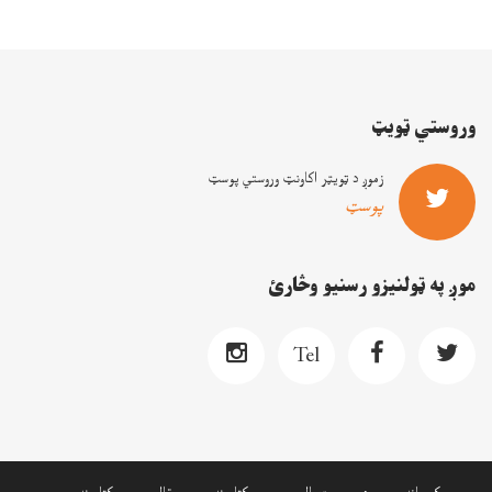
وروستي ټويټ
زموږ د ټويټر اکاونټ وروستي پوسټ
پوسټ
موږ په ټولنيزو رسنيو وڅارئ
Tel