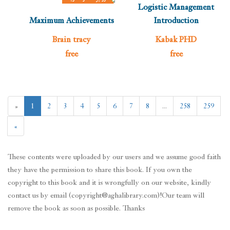
Logistic Management
Maximum Achievements
Introduction
Brain tracy
Kabak PHD
free
free
«
1
2
3
4
5
6
7
8
...
258
259
Write Business Plan
»
Mike Mckeever
These contents were uploaded by our users and we assume good faith
د کتاب قیمت: $
they have the permission to share this book. If you own the
copyright to this book and it is wrongfully on our website, kindly
contact us by email (copyright@aghalibrary.com)!Our team will
Business Planning
remove the book as soon as possible. Thanks
ښکته کول
ښکته کول