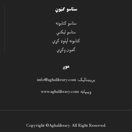
ستاسو ګڼوڼ
How To Write A Business
ستاسو کتابونه
McKinsey
ستاسو ليکنې
د کتاب قیمت: $
کتابونه آپلوډ کړي
ګډون وکړي
ښکته کول
ښکته کول
موږ
بريښناليک:
info@aghalibrary.com
ويبپاڼه:
www.aghalibrary.com
Maximum Achievement
BRAIN TRACY
د کتاب قیمت: $
Copyright ©
Aghalibrary
. All Right Reserved.