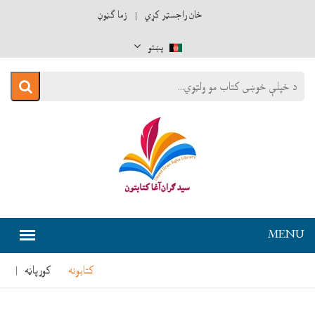
ځان راجسټر کړي
زما ګڼوڼ
پښتو
کتابونه
کورپاڼه